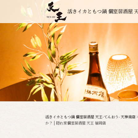
活きイカともつ鍋 個室居酒屋 天
活きイカともつ鍋 個室居酒屋 天王-てんおう- 天神南店
か？ | 隠れ家個室居酒屋 天王 福岡店