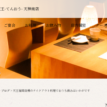
王-てんおう- 天神南店
ご宴会
お料理
お飲み物
店内個室
クーポ
>
ブログ
>
天王福岡自慢のテイクアウト料理でおうち飲みはいかがです