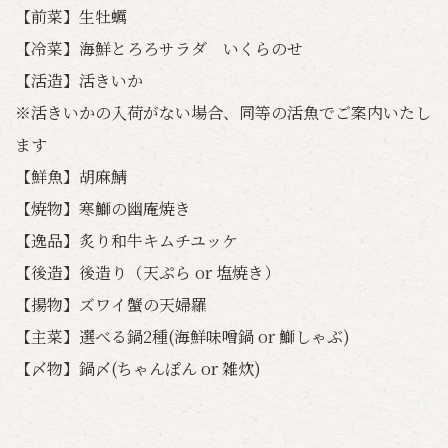
【前菜】生牡蠣
【冷菜】海鮮とろろサラダ いくらのせ
【活造】活きいか
※活きいかの入荷がない場合、同等の活魚でご案内いたし
ます
【鮮魚】胡麻鯖
【焼物】寒鰤の幽庵焼き
【逸品】炙り和牛キムチユッケ
【後造】後造り（天ぷら or 塩焼き）
【揚物】ズワイ蟹の天婦羅
【主菜】選べる鍋2種(海鮮味噌鍋 or 鰤しゃぶ)
【〆物】鍋〆(ちゃんぽん or 雑炊)