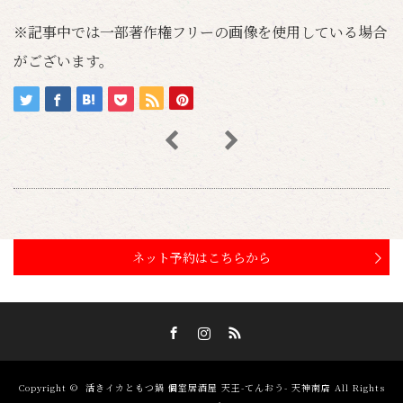
※記事中では一部著作権フリーの画像を使用している場合
がございます。
ネット予約はこちらから
Facebook
Instagram
RSS
Copyright ©
活きイカともつ鍋 個室居酒屋 天王-てんおう- 天神南店
All Rights