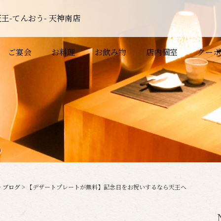
王-てんおう- 天神南店
ご宴会
お料理
お飲み物
店内個室
クーポ
>
ブログ
>
【デザートプレートが無料】記念日をお祝いするなら天王へ