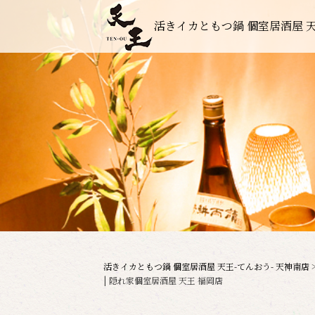
活きイカともつ鍋 個室居酒屋 天
活きイカともつ鍋 個室居酒屋 天王-てんおう- 天神南店
| 隠れ家個室居酒屋 天王 福岡店