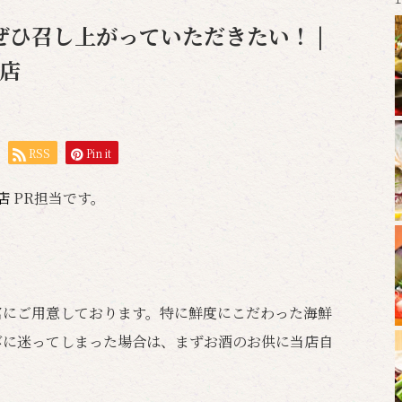
ひ召し上がっていただきたい！ |
岡店
RSS
Pin it
岡店
PR担当です。
富にご用意しております。特に鮮度にこだわった海鮮
びに迷ってしまった場合は、まずお酒のお供に当店自