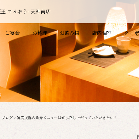
王-てんおう- 天神南店
ご宴会
お料理
お飲み物
店内個室
クーポ
>
ブログ
>
鮮度抜群の魚介メニューはぜひ召し上がっていただきたい！