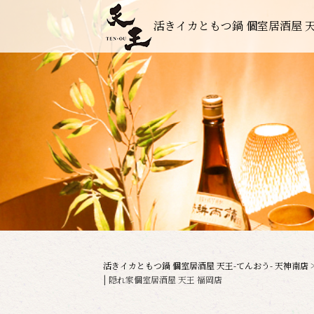
活きイカともつ鍋 個室居酒屋 天
活きイカともつ鍋 個室居酒屋 天王-てんおう- 天神南店
| 隠れ家個室居酒屋 天王 福岡店