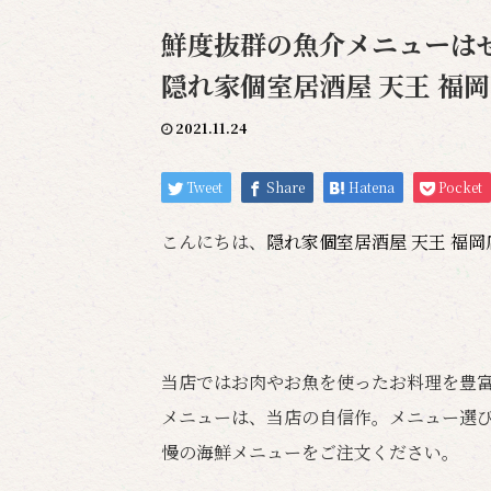
鮮度抜群の魚介メニューはぜ
隠れ家個室居酒屋 天王 福
2021.11.24
Tweet
Share
Hatena
Pocket
こんにちは、
隠れ家個室居酒屋 天王 福
当店ではお肉やお魚を使ったお料理を豊
メニューは、当店の自信作。メニュー選
慢の海鮮メニューをご注文ください。