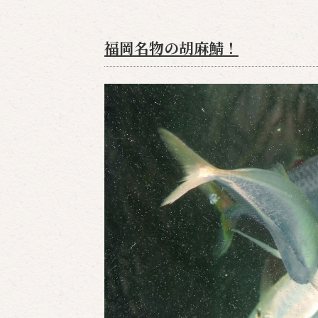
福岡名物の胡麻鯖！