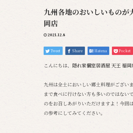
九州各地のおいしいものが大集
岡店
2021.12.8
Tweet
Share
Hatena
Pocket
こんにちは、
隠れ家個室居酒屋 天王 福
九州は全土においしい郷土料理がござい
まで食べに行けない方も多いのではない
のをお召しあがりいただけますよ！今回
の参考にしてみてください。