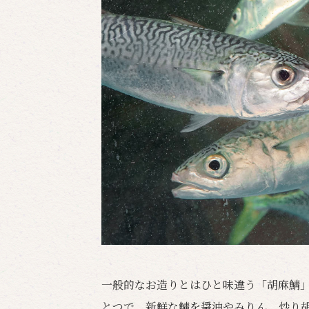
一般的なお造りとはひと味違う「胡麻鯖
とつで、新鮮な鯖を醤油やみりん、炒り