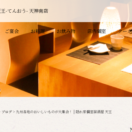
王-てんおう- 天神南店
ご宴会
お料理
お飲み物
店内個室
クーポ
>
ブログ
>
九州各地のおいしいものが大集合！ | 隠れ家個室居酒屋 天王