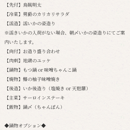
【先付】烏賊明太
【冷菜】男爵のカリカリサラダ
【活造】活いかの姿造り
※活きいかの入荷がない場合、朝〆いかの姿造りにてご案
内いたします。
【向付】お造り盛り合わせ
【肉刺】地鶏のユッケ
【鍋物】もつ鍋 or 味噌ちゃんこ鍋
【焼物】鰆の柚子味噌焼き
【後造】いか後造り（塩焼き or 天麩羅）
【主菜】サーロインステーキ
【飯物】鍋〆（ちゃんぽん）
◆鍋物オプション◆