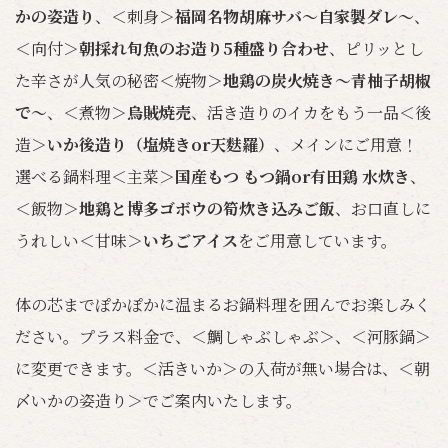
かの姿造り
、＜刺身＞
福岡名物胡麻サバ〜自家製ダレ〜
、
＜向付＞
朝採れ旬魚のお造り5種盛り合わせ
、ピリッとし
た辛さが人気の秘密＜焼物＞
地鶏の炭火焼き〜青柚子胡椒
で〜
、＜煮物＞
烏賊焼売
、活き造りのイカをもう一品＜後
造＞
いか後造り（塩焼きor天麩羅）
、メインにご用意！
選べる鍋料理＜主菜＞
国産もつ もつ鍋or有田鶏 水炊き
、
＜飯物＞
地鶏と博多ゴボウの筍炊き込みご飯
、お口直しに
うれしい＜甘味＞
いちごアイス
をご用意しています。
体の芯までぽかぽかに温まるお鍋料理を囲んでお楽しみく
ださい。プラス料金で、＜鯛しゃぶしゃぶ＞、＜河豚鍋＞
に変更できます。＜活きいか＞の入荷が無い場合は、＜朝
〆いかの姿造り＞でご案内いたします。