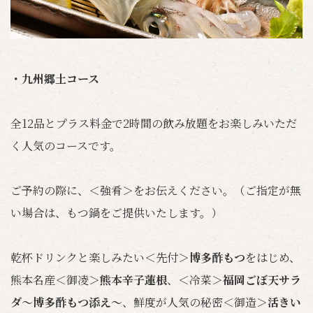
・九州郷土コース
全12品とプラス料金で2時間の飲み放題をお楽しみいただ
く人気のコースです。
ご予約の際に、＜強肴＞をお伝えください。（ご指定が無
い場合は、もつ鍋をご提供いたします。）
乾杯ドリンクと楽しみたい＜先付＞
博多酢もつ
をはじめ、
熊本名産＜御凌＞
熊本辛子蓮根
、＜冷菜＞
福岡ごぼ天サラ
ダ〜博多酢もつ添え〜
、鮮度が人気の秘密＜御造＞
活きい