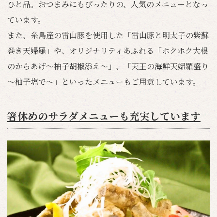
ひと品。おつまみにもぴったりの、人気のメニューとなっ
ています。
また、糸島産の雷山豚を使用した「雷山豚と明太子の紫蘇
巻き天婦羅」や、オリジナリティあふれる「ホクホク大根
のからあげ～柚子胡椒添え～」、「天王の海鮮天婦羅盛り
～柚子塩で～」といったメニューもご用意しています。
箸休めのサラダメニューも充実しています