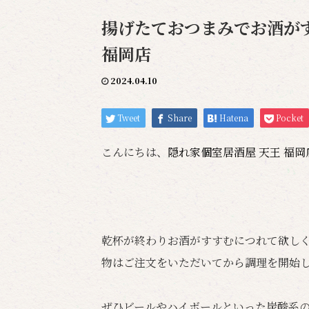
揚げたておつまみでお酒がす
福岡店
2024.04.10
Tweet
Share
Hatena
Pocket
こんにちは、
隠れ家個室居酒屋 天王 福
乾杯が終わりお酒がすすむにつれて欲し
物はご注文をいただいてから調理を開始
ぜひビールやハイボールといった炭酸系