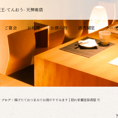
王-てんおう- 天神南店
ご宴会
お料理
お飲み物
店内個室
クーポ
>
ブログ
>
揚げたておつまみでお酒がすすみます | 隠れ家個室居酒屋 天