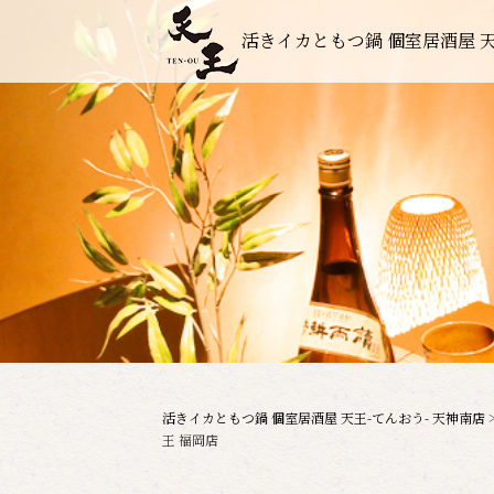
活きイカともつ鍋 個室居酒屋 天
活きイカともつ鍋 個室居酒屋 天王-てんおう- 天神南店
王 福岡店