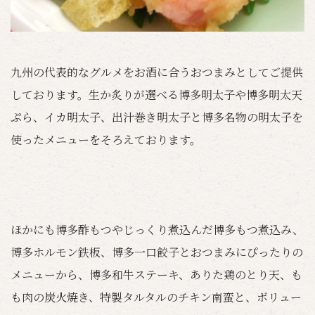
九州の代表的なグルメをお酒に合うおつまみとしてご提供
しております。生か炙りが選べる博多明太子や博多明太天
ぷら、イカ明太子、出汁巻き明太子と博多名物の明太子を
使ったメニューをそろえております。
ほかにも博多酢もつやじっくり煮込んだ博多もつ煮込み、
博多ホルモン鉄板、博多一口餃子とおつまみにぴったりの
メニューから、博多和牛ステーキ、ありた鶏のとり天、も
も肉の炭火焼き、特製タルタルのチキン南蛮と、ボリュー