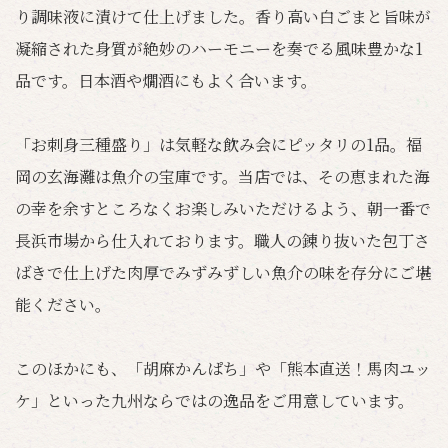
り調味液に漬けて仕上げました。香り高い白ごまと旨味が
凝縮された身質が絶妙のハーモニーを奏でる風味豊かな1
品です。日本酒や燗酒にもよく合います。
「お刺身三種盛り」は気軽な飲み会にピッタリの1品。福
岡の玄海灘は魚介の宝庫です。当店では、その恵まれた海
の幸を余すところなくお楽しみいただけるよう、朝一番で
長浜市場から仕入れております。職人の錬り抜いた包丁さ
ばきで仕上げた肉厚でみずみずしい魚介の味を存分にご堪
能ください。
このほかにも、「胡麻かんぱち」や「熊本直送！馬肉ユッ
ケ」といった九州ならではの逸品をご用意しています。