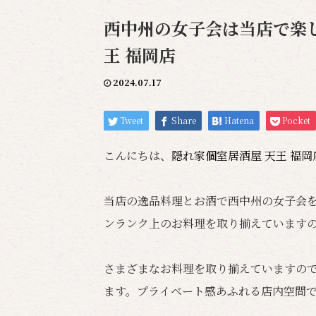
西中州の女子会は当店で楽し
王 福岡店
2024.07.17
Tweet
Share
Hatena
Pocket
こんにちは、
隠れ家個室居酒屋 天王 福
当店の逸品料理とお酒で西中州の女子会を
ンランク上のお料理を取り揃えています
さまざまなお料理を取り揃えていますの
ます。プライベート感あふれる店内空間