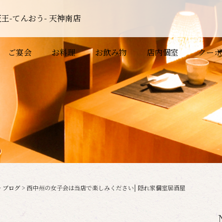
王-てんおう- 天神南店
ご宴会
お料理
お飲み物
店内個室
クーポ
>
ブログ
>
西中州の女子会は当店で楽しみください| 隠れ家個室居酒屋