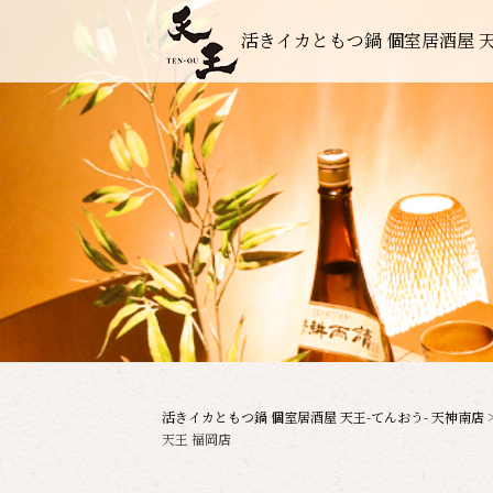
活きイカともつ鍋 個室居酒屋 天
活きイカともつ鍋 個室居酒屋 天王-てんおう- 天神南店
天王 福岡店