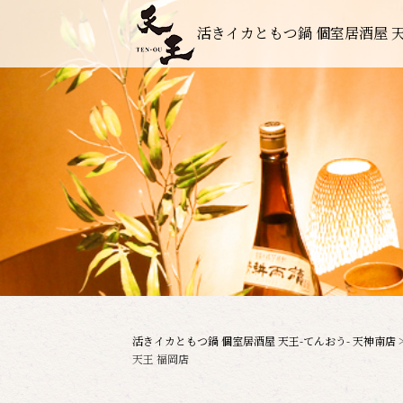
活きイカともつ鍋 個室居酒屋 天
活きイカともつ鍋 個室居酒屋 天王-てんおう- 天神南店
天王 福岡店