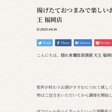
揚げたておつまみで楽しいお
王 福岡店
2025.04.16
Tweet
Share
Hatena
Pocket
こんにちは、
隠れ家個室居酒屋 天王 福
乾杯が終わりお酒がすすむにつれて欲し
物はご注文をいただいてから調理を開始
ぜひビールやハイボールといった炭酸系