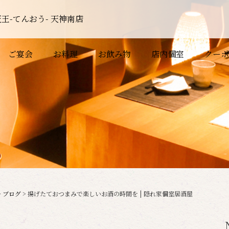
王-てんおう- 天神南店
ご宴会
お料理
お飲み物
店内個室
クーポ
>
ブログ
>
揚げたておつまみで楽しいお酒の時間を | 隠れ家個室居酒屋