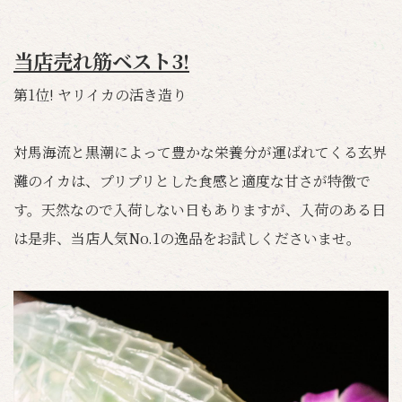
当店売れ筋ベスト3!
第1位! ヤリイカの活き造り
対馬海流と黒潮によって豊かな栄養分が運ばれてくる玄界
灘のイカは、プリプリとした食感と適度な甘さが特徴で
す。天然なので入荷しない日もありますが、入荷のある日
は是非、当店人気No.1の逸品をお試しくださいませ。