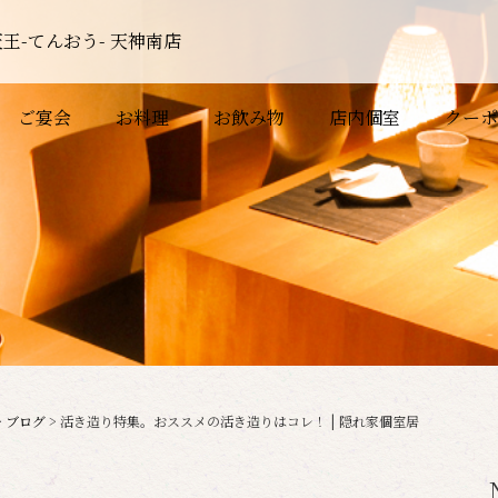
王-てんおう- 天神南店
ご宴会
お料理
お飲み物
店内個室
クーポ
>
ブログ
>
活き造り特集。おススメの活き造りはコレ！ | 隠れ家個室居