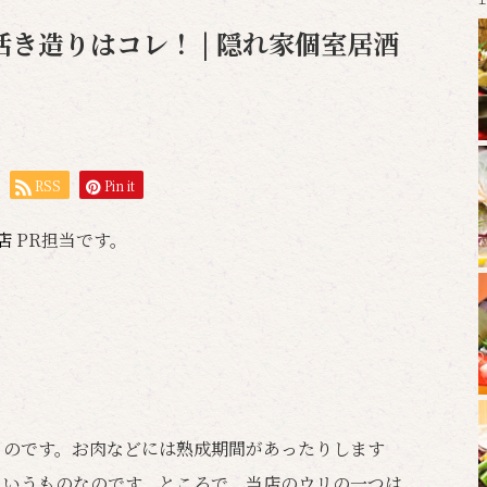
き造りはコレ！ | 隠れ家個室居酒
RSS
Pin it
岡店
PR担当です。
ものです。お肉などには熟成期間があったりします
というものなのです。ところで、当店のウリの一つは