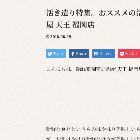
活き造り特集。おススメの活
屋 天王 福岡店
2018.08.29
Tweet
Share
Hatena
Pocket
こんにちは、
隠れ家個室居酒屋 天王 福
新鮮な食材というものはやはり美味しい
が、お魚はやはり新鮮なほうが美味しい