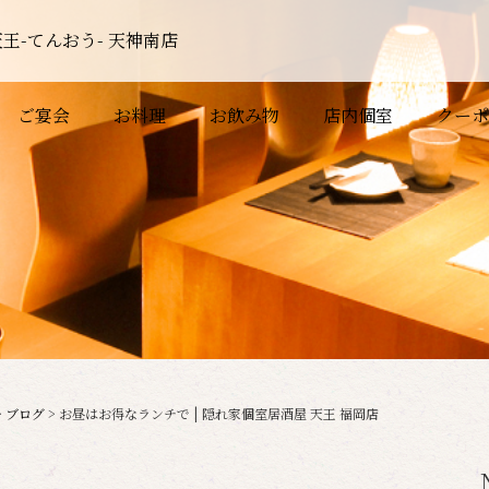
王-てんおう- 天神南店
ご宴会
お料理
お飲み物
店内個室
クーポ
>
ブログ
>
お昼はお得なランチで | 隠れ家個室居酒屋 天王 福岡店