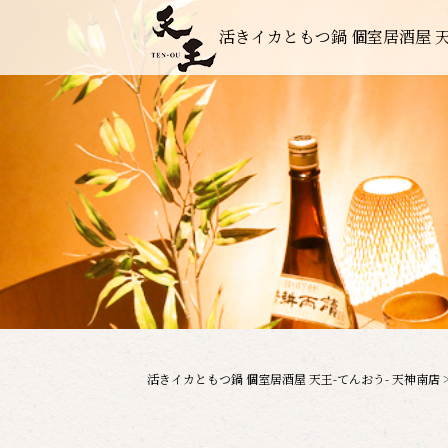
活きイカともつ鍋 個室居酒屋 天
活きイカともつ鍋 個室居酒屋 天王-てんおう- 天神南店