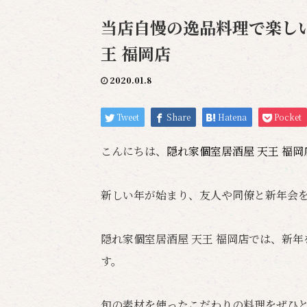
当店自慢の逸品料理で楽しい
王 福岡店
2020.01.8
Tweet
Share
Hatena
Pocket
こんにちは、
隠れ家個室居酒屋 天王 福
新しい年が始まり、友人や同僚と新年会
隠れ家個室居酒屋 天王 福岡店では、新
す。
旬の素材を使ったこだわりの料理をぜひ