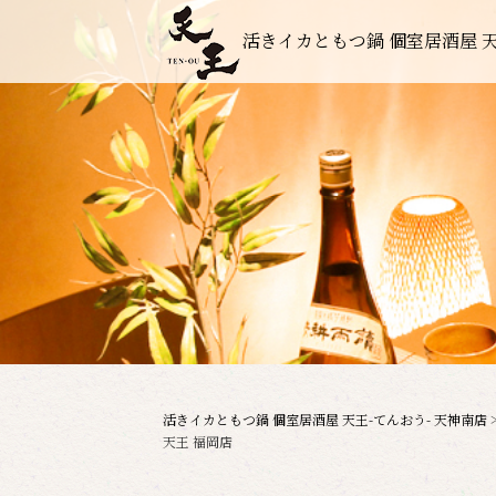
活きイカともつ鍋 個室居酒屋 天
活きイカともつ鍋 個室居酒屋 天王-てんおう- 天神南店
天王 福岡店