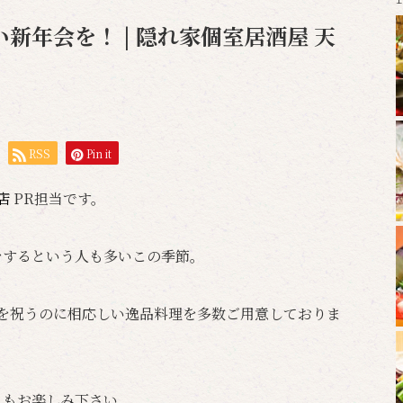
新年会を！ | 隠れ家個室居酒屋 天
RSS
Pin it
岡店
PR担当です。
をするという人も多いこの季節。
年を祝うのに相応しい逸品料理を多数ご用意しておりま
ともお楽しみ下さい。