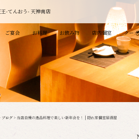
王-てんおう- 天神南店
ご宴会
お料理
お飲み物
店内個室
クーポ
>
ブログ
>
当店自慢の逸品料理で楽しい新年会を！ | 隠れ家個室居酒屋