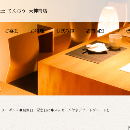
王-てんおう- 天神南店
ご宴会
お料理
お飲み物
店内個室
クーポ
>
クーポン
>
◆誕生日・記念日に◆メッセージ付きデザートプレートを