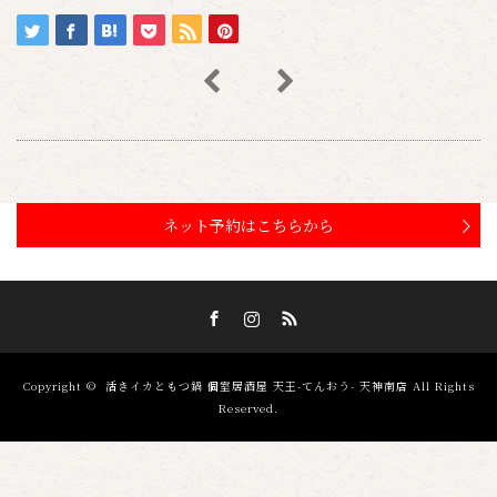
ネット予約はこちらから
Facebook
Instagram
RSS
Copyright ©
活きイカともつ鍋 個室居酒屋 天王-てんおう- 天神南店
All Rights
Reserved.