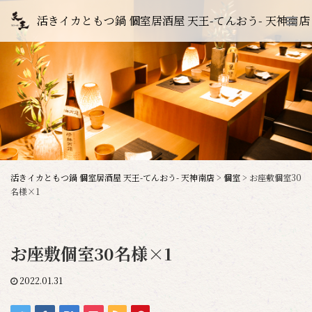
活きイカともつ鍋 個室居酒屋 天王-てんおう- 天神南店
活きイカともつ鍋 個室居酒屋 天王-てんおう- 天神南店
>
個室
>
お座敷個室30
名様×1
お座敷個室30名様×1
2022.01.31