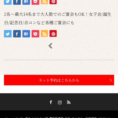
2名～最大14名まで大人数でのご宴会もOK！女子会/誕生
日/記念日/合コンなど各種ご宴会にも
ネット予約はこちらから
Facebook
Instagram
RSS