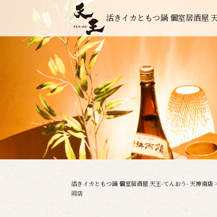
活きイカともつ鍋 個室居酒屋 天
活きイカともつ鍋 個室居酒屋 天王-てんおう- 天神南店
岡店