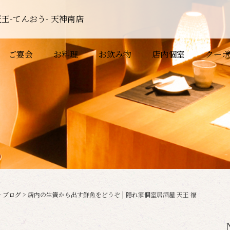
王-てんおう- 天神南店
ご宴会
お料理
お飲み物
店内個室
クーポ
>
ブログ
>
店内の生簀から出す鮮魚をどうぞ | 隠れ家個室居酒屋 天王 福