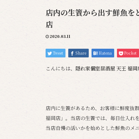
店内の生簀から出す鮮魚をどう
店
2020.03.11
Tweet
Share
Hatena
Pocket
こんにちは、
隠れ家個室居酒屋 天王 福
店内に生簀があるため、お客様に鮮度抜群
福岡店」。当店の生簀では、毎日仕入れ
当店自慢の活いかを始めとした鮮魚のメ