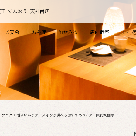
王-てんおう- 天神南店
ご宴会
お料理
お飲み物
店内個室
クーポ
>
ブログ
>
活きいかつき！メインが選べるおすすめコース | 隠れ家個室