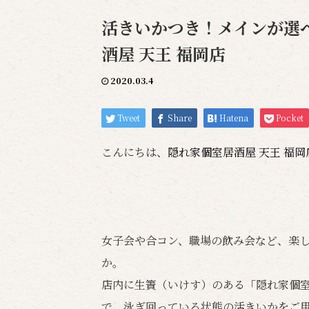
活きいかつき！メインが選べ
酒屋 天王 福岡店
2020.03.4
Tweet
Share
Hatena
Pocket
こんにちは、
隠れ家個室居酒屋 天王 福
女子会や合コン、職場の飲み会など、楽
か。
店内に生簀（いけす）のある「隠れ家個室
で、泳ぎ回っている状態の活きいかをご