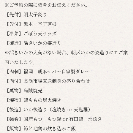
※ご予約の際に強肴をお伝えください。
【先付】明太子炙り
【先付】熊本 辛子蓮根
【冷菜】ごぼう天サラダ
【御造】活きいかの姿造り
※活きいかの入荷がない場合、朝〆いかの姿造りにてご案
内いたします。
【肉刺】福岡 胡麻サバ～自家製ダレ～
【向付】長浜市場直送刺身の盛り合わせ
【蒸物】烏賊焼売
【焼物】鶏ももの炭火焼き
【後造】いか後造り（塩焼き or 天麩羅）
【強肴】国産もつ もつ鍋 or 有田鶏 水炊き
【飯物】筍と地鶏の炊き込みご飯