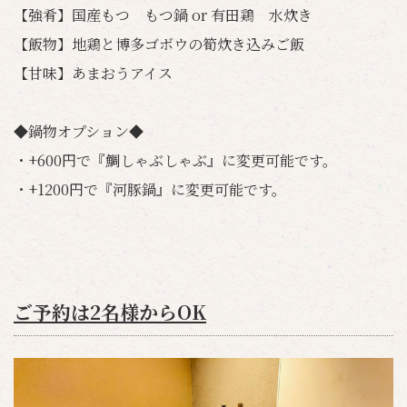
【強肴】国産もつ もつ鍋 or 有田鶏 水炊き
【飯物】地鶏と博多ゴボウの筍炊き込みご飯
【甘味】あまおうアイス
◆鍋物オプション◆
・+600円で『鯛しゃぶしゃぶ』に変更可能です。
・+1200円で『河豚鍋』に変更可能です。
ご予約は2名様からOK