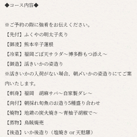
◆コース内容◆
※ご予約の際に強肴をお伝えください。
【先付】ふくやの明太子炙り
【御凌】熊本辛子蓮根
【冷菜】福岡ごぼ天サラダ～博多酢もつ添え～
【御造】活きいかの姿造り
※活きいかの入荷がない場合、朝〆いかの姿造りにてご案
内いたします。
【刺身】福岡 胡麻サバ～自家製ダレ～
【向付】朝採れ旬魚のお造り5種盛り合わせ
【焼物】地鶏の炭火焼き～青柚子胡椒で～
【蒸物】烏賊焼売
【後造】いか後造り（塩焼き or 天麩羅）