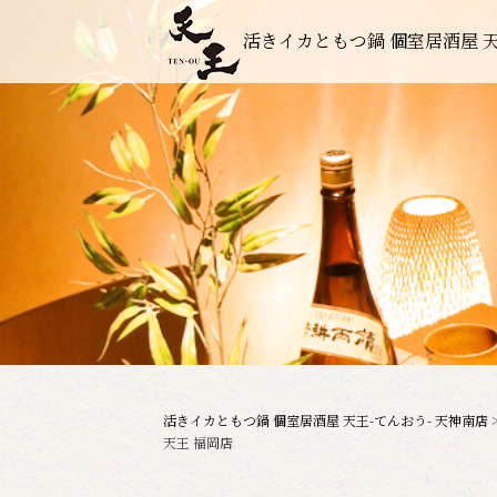
活きイカともつ鍋 個室居酒屋 天
活きイカともつ鍋 個室居酒屋 天王-てんおう- 天神南店
天王 福岡店