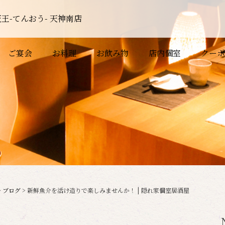
王-てんおう- 天神南店
ご宴会
お料理
お飲み物
店内個室
クーポ
>
ブログ
>
新鮮魚介を活け造りで楽しみませんか！ | 隠れ家個室居酒屋