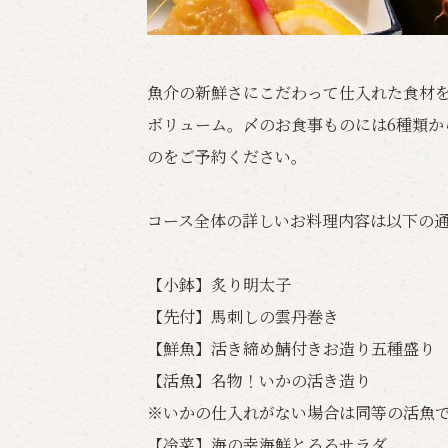
魚介の新鮮さにこだわって仕入れた食材を
ボリューム。〆のお食事ものには6種類か
のをご予約ください。
コース全体の詳しいお料理内容は以下の
【小鉢】炙り明太子
【先付】馬刺しの雲丹巻き
【鮮魚】活き締め鯖付きお造り五種盛り
【活魚】名物！いかの活き造り
※いかの仕入れがない場合は同等の活魚
【冷菜】海の幸海鮮とろろサラダ