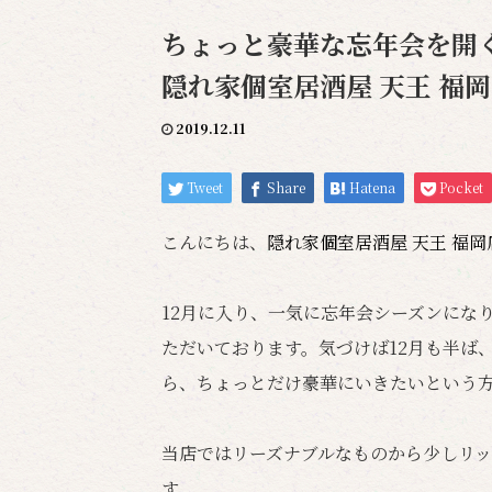
ちょっと豪華な忘年会を開く
隠れ家個室居酒屋 天王 福
2019.12.11
Tweet
Share
Hatena
Pocket
こんにちは、
隠れ家個室居酒屋 天王 福
12月に入り、一気に忘年会シーズンにな
ただいております。気づけば12月も半ば
ら、ちょっとだけ豪華にいきたいという
当店ではリーズナブルなものから少しリ
す。