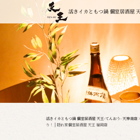
活きイカともつ鍋 個室居酒屋 天
活きイカともつ鍋 個室居酒屋 天王-てんおう- 天神南店
り！ | 隠れ家個室居酒屋 天王 福岡店