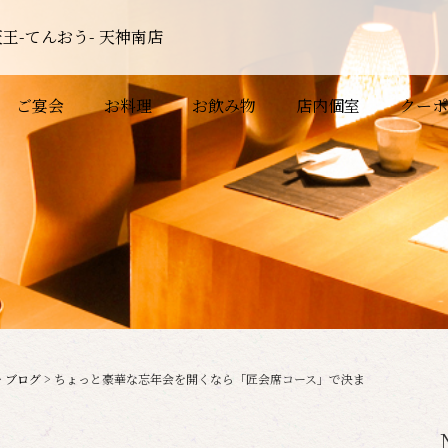
王-てんおう- 天神南店
ご宴会
お料理
お飲み物
店内個室
クーポ
>
ブログ
>
ちょっと豪華な忘年会を開くなら「匠会席コース」で決ま