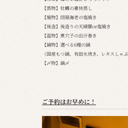
【蒸物】牡蠣の豪快蒸し
【焼物】団扇海老の塩焼き
【後造】後造りの天婦羅or塩焼き
【温物】煮穴子の出汁巻き
【鍋物】選べる6種の鍋
（国産もつ鍋、有田水炊き、レタスしゃ
【〆物】鍋〆
ご予約はお早めに！