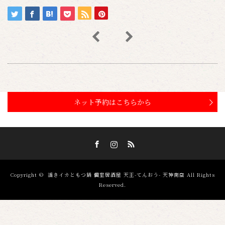
ネット予約はこちらから
Facebook
Instagram
RSS
Copyright ©
活きイカともつ鍋 個室居酒屋 天王-てんおう- 天神南店
All Rights
Reserved.