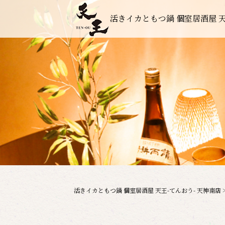
活きイカともつ鍋 個室居酒屋 天
活きイカともつ鍋 個室居酒屋 天王-てんおう- 天神南店