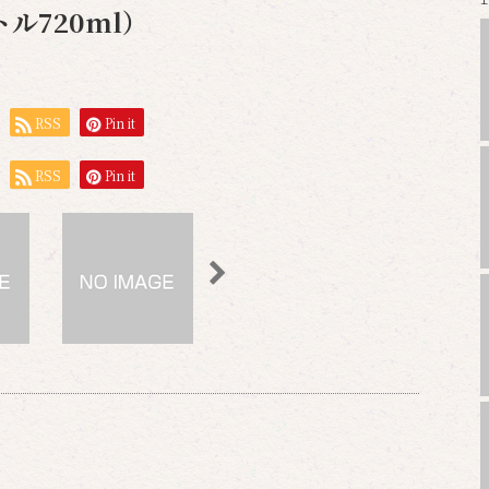
ル720ml）
RSS
Pin it
RSS
Pin it