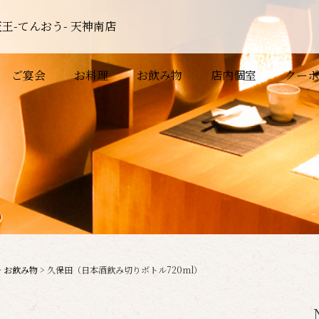
王-てんおう- 天神南店
ご宴会
お料理
お飲み物
店内個室
クーポ
>
お飲み物
>
久保田（日本酒飲み切りボトル720ml）