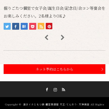
掘りごたつ個室で女子会/誕生日会/記念日/合コン等宴会を
お楽しみください。2名様よりOK♪
ネット予約はこちらから
Facebook
Instagram
RSS
Copyright ©
活きイカともつ鍋 個室居酒屋 天王-てんおう- 天神南店
All Rights