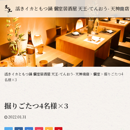
活きイカともつ鍋 個室居酒屋 天王-てんおう- 天神南店
活きイカともつ鍋 個室居酒屋 天王-てんおう- 天神南店
>
個室
>
掘りごたつ4
名様×3
掘りごたつ4名様×3
2022.01.31