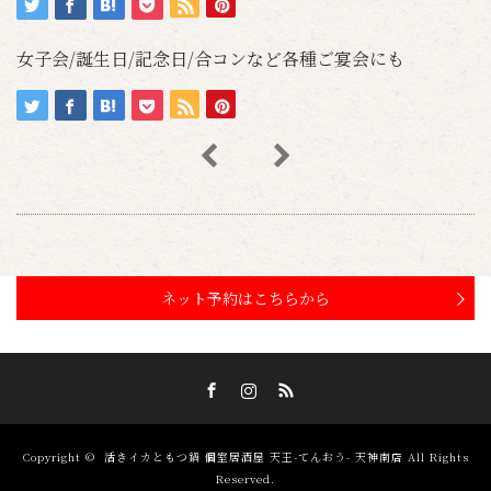
女子会/誕生日/記念日/合コンなど各種ご宴会にも
ネット予約はこちらから
Facebook
Instagram
RSS
Copyright ©
活きイカともつ鍋 個室居酒屋 天王-てんおう- 天神南店
All Rights
Reserved.