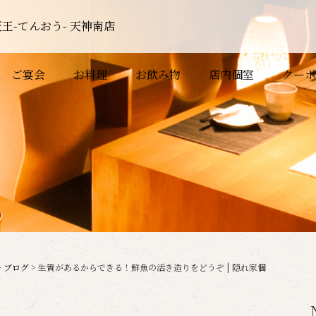
王-てんおう- 天神南店
ご宴会
お料理
お飲み物
店内個室
クーポ
>
ブログ
>
生簀があるからできる！鮮魚の活き造りをどうぞ | 隠れ家個