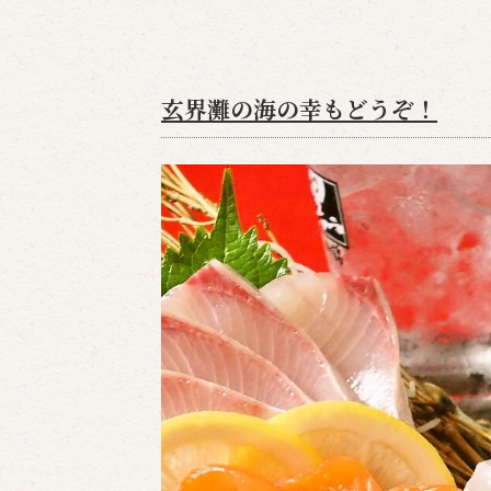
玄界灘の海の幸もどうぞ！