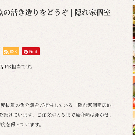
の活き造りをどうぞ | 隠れ家個室
RSS
Pin it
岡店
PR担当です。
鮮度抜群の魚介類をご提供している「隠れ家個室居酒
簀を設けています。ご注文が入るまで魚介類は泳がせ、
鮮度を保っています。