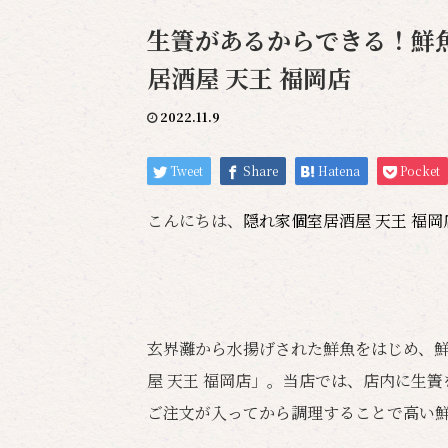
生簀があるからできる！鮮魚
居酒屋 天王 福岡店
2022.11.9
Tweet
Share
Hatena
Pocket
こんにちは、
隠れ家個室居酒屋 天王 福
玄界灘から水揚げされた鮮魚をはじめ、
屋 天王 福岡店」。当店では、店内に生
ご注文が入ってから調理することで高い